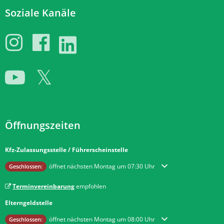
Soziale Kanäle
Öffnungszeiten
Kfz-Zulassungsstelle / Führerscheinstelle
Klicken, um weitere Öffnungs- oder Schließzeiten auszublenden
öffnet nächsten Montag um 07:30 Uhr
Geschlossen:
Terminvereinbarung
empfohlen
Elterngeldstelle
Klicken, um weitere Öffnungs- oder Schließzeiten auszublenden
öffnet nächsten Montag um 08:00 Uhr
Geschlossen: