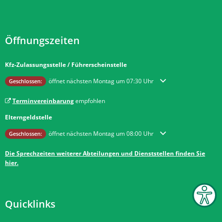
Öffnungszeiten
Kfz-Zulassungsstelle / Führerscheinstelle
Klicken, um weitere Öffnungs- oder Schließzeiten auszublenden
öffnet nächsten Montag um 07:30 Uhr
Geschlossen:
Terminvereinbarung
empfohlen
Elterngeldstelle
Klicken, um weitere Öffnungs- oder Schließzeiten auszublenden
öffnet nächsten Montag um 08:00 Uhr
Geschlossen:
Die Sprechzeiten weiterer Abteilungen und Dienststellen finden Sie
hier.
Quicklinks