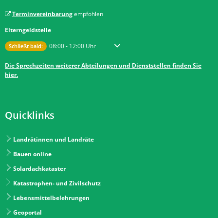
Terminvereinbarung
empfohlen
Elterngeldstelle
Klicken, um weitere Öffnungs- oder Schließzeiten auszublenden
Von 08:00 bis 12:00 Uhr
08:00
-
12:00
Uhr
Schließt bald:
Die Sprechzeiten weiterer Abteilungen und Dienststellen finden Sie
hier.
Quicklinks
Landrätinnen und Landräte
Bauen online
Solardachkataster
Katastrophen- und Zivilschutz
Lebensmittelbelehrungen
Geoportal