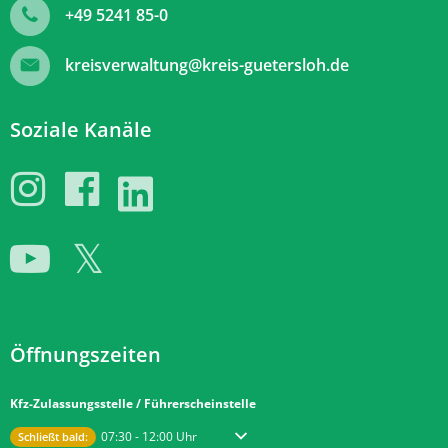
+49 5241 85-0
kreisverwaltung@kreis-guetersloh.de
Soziale Kanäle
Öffnungszeiten
Kfz-Zulassungsstelle / Führerscheinstelle
Klicken, um weitere Öffnungs- oder Schließzeiten auszublenden
Von 07:30 bis 12:00 Uhr
07:30
-
12:00
Uhr
Schließt bald: