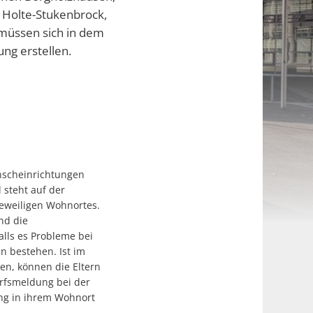
ß Holte-Stukenbrock,
 müssen sich in dem
ng erstellen.
unscheinrichtungen
 steht auf der
weiligen Wohnortes.
ind die
lls es Probleme bei
n bestehen. Ist im
en, können die Eltern
arfsmeldung bei der
ng in ihrem Wohnort