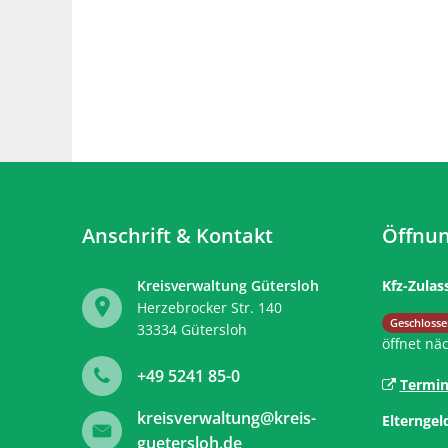
Anschrift & Kontakt
Öffnun
Kreisverwaltung Gütersloh
Kfz-Zulas
Herzebrocker Str. 140
Klicken, 
Geschlosse
33334
Gütersloh
öffnet nä
+49 5241 85-0
Termin
kreisverwaltung@kreis-
Elterngel
guetersloh.de