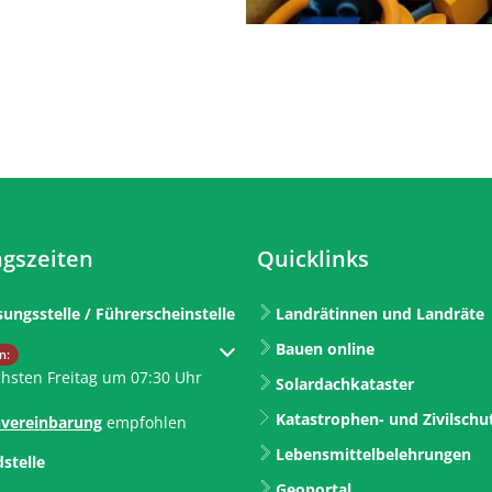
gszeiten
Quicklinks
sungsstelle / Führerscheinstelle
Landrätinnen und Landräte
Bauen online
um weitere Öffnungs- oder Schließzeiten auszublenden
n:
chsten Freitag um 07:30 Uhr
Solardachkataster
Katastrophen- und Zivilschu
vereinbarung
empfohlen
Lebensmittelbelehrungen
dstelle
Geoportal