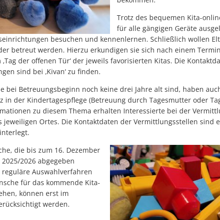
Trotz des bequemen Kita-online-
für alle gängigen Geräte ausgele
eseinrichtungen besuchen und kennenlernen. Schließlich wollen Elt
er betreut werden. Hierzu erkundigen sie sich nach einem Termin
‚Tag der offenen Tür‘ der jeweils favorisierten Kitas. Die Kontaktd
gen sind bei ‚Kivan‘ zu finden.
ie bei Betreuungsbeginn noch keine drei Jahre alt sind, haben auc
z in der Kindertagespflege (Betreuung durch Tagesmutter oder Ta
mationen zu diesem Thema erhalten Interessierte bei der Vermittl
 jeweiligen Ortes. Die Kontaktdaten der Vermittlungsstellen sind e
interlegt.
he, die bis zum 16. Dezember
hr 2025/2026 abgegeben
 reguläre Auswahlverfahren
Wünsche für das kommende Kita-
gehen, können erst im
rücksichtigt werden.