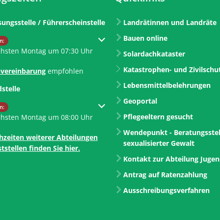
sungsstelle / Führerscheinstelle
Landrätinnen und Landräte
Bauen online
um weitere Öffnungs- oder Schließzeiten auszublenden
n:
chsten Montag um 07:30 Uhr
Solardachkataster
Katastrophen- und Zivilschu
vereinbarung
empfohlen
Lebensmittelbelehrungen
dstelle
Geoportal
um weitere Öffnungs- oder Schließzeiten auszublenden
n:
Pflegeeltern gesucht
chsten Montag um 08:00 Uhr
Wendepunkt - Beratungsstel
hzeiten weiterer Abteilungen
sexualisierter Gewalt
tstellen finden Sie hier.
Kontakt zur Abteilung Juge
Antrag auf Ratenzahlung
Ausschreibungsverfahren