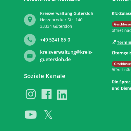
Kreisverwaltung Gütersloh
Kfz-Zulas
Herzebrocker Str. 140
Klicken, 
Geschlosse
33334
Gütersloh
öffnet nä
+49 5241 85-0
Termin
kreisverwaltung@kreis-
Elterngel
guetersloh.de
Klicken, 
Geschlosse
öffnet nä
Soziale Kanäle
Die Sprec
und Diens