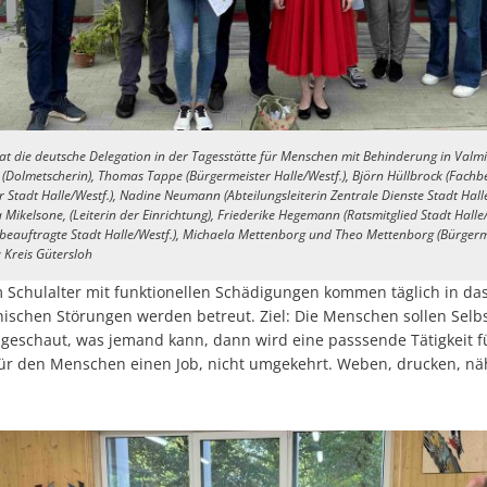
at die deutsche Delegation in der Tagesstätte für Menschen mit Behinderung in Valm
na (Dolmetscherin), Thomas Tappe (Bürgermeister Halle/Westf.), Björn Hüllbrock (Fachbe
 Stadt Halle/Westf.), Nadine Neumann (Abteilungsleiterin Zentrale Dienste Stadt Hall
a Mikelsone, (Leiterin der Einrichtung), Friederike Hegemann (Ratsmitglied Stadt Halle
beauftragte Stadt Halle/Westf.), Michaela Mettenborg und Theo Mettenborg (Bürgerm
: Kreis Gütersloh
im Schulalter mit funktionellen Schädigungen kommen täglich in da
ischen Störungen werden betreut. Ziel: Die Menschen sollen Selbs
 geschaut, was jemand kann, dann wird eine passsende Tätigkeit f
für den Menschen einen Job, nicht umgekehrt. Weben, drucken, n