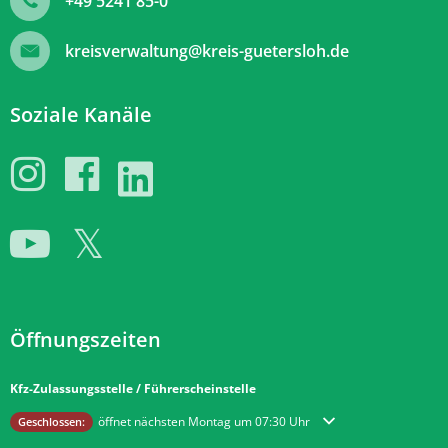
+49 5241 85-0
kreisverwaltung@kreis-guetersloh.de
Soziale Kanäle
Öffnungszeiten
Kfz-Zulassungsstelle / Führerscheinstelle
Klicken, um weitere Öffnungs- oder Schließzeiten auszublenden
öffnet nächsten Montag um 07:30 Uhr
Geschlossen: