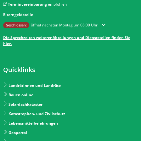
Terminvereinbarung
empfohlen
Elterngeldstelle
Klicken, um weitere Öffnungs- oder Schließzeiten auszublenden
öffnet nächsten Montag um 08:00 Uhr
Geschlossen:
Die Sprechzeiten weiterer Abteilungen und Dienststellen finden Sie
hier.
Quicklinks
Landrätinnen und Landräte
Bauen online
Solardachkataster
Katastrophen- und Zivilschutz
Lebensmittelbelehrungen
Geoportal