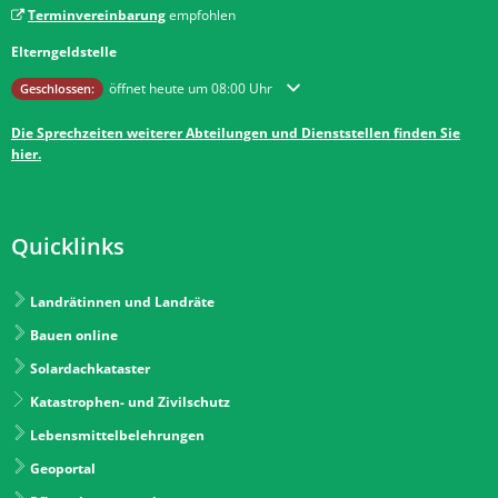
Terminvereinbarung
empfohlen
Elterngeldstelle
Klicken, um weitere Öffnungs- oder Schließzeiten auszublenden
öffnet heute um 08:00 Uhr
Geschlossen:
Die Sprechzeiten weiterer Abteilungen und Dienststellen finden Sie
hier.
Quicklinks
Landrätinnen und Landräte
Bauen online
Solardachkataster
Katastrophen- und Zivilschutz
Lebensmittelbelehrungen
Geoportal