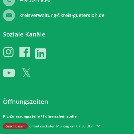
+49 5241 85-0
kreisverwaltung@kreis-guetersloh.de
Soziale Kanäle
Öffnungszeiten
Kfz-Zulassungsstelle / Führerscheinstelle
Klicken, um weitere Öffnungs- oder Schließzeiten auszublenden
öffnet nächsten Montag um 07:30 Uhr
Geschlossen: