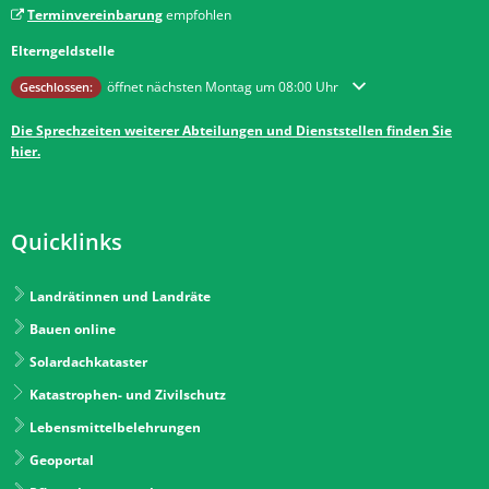
Terminvereinbarung
empfohlen
Elterngeldstelle
Klicken, um weitere Öffnungs- oder Schließzeiten auszublenden
öffnet nächsten Montag um 08:00 Uhr
Geschlossen:
Die Sprechzeiten weiterer Abteilungen und Dienststellen finden Sie
hier.
Quicklinks
Landrätinnen und Landräte
Bauen online
Solardachkataster
Katastrophen- und Zivilschutz
Lebensmittelbelehrungen
Geoportal