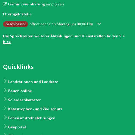
Terminvereinbarung
empfohlen
Elterngeldstelle
Klicken, um weitere Öffnungs- oder Schließzeiten auszublenden
öffnet nächsten Montag um 08:00 Uhr
Geschlossen:
Die Sprechzeiten weiterer Abteilungen und Dienststellen finden Sie
hier.
Quicklinks
Landrätinnen und Landräte
Bauen online
Solardachkataster
Katastrophen- und Zivilschutz
Lebensmittelbelehrungen
Geoportal