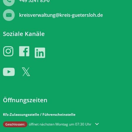
+49 5241 85-0
kreisverwaltung@kreis-guetersloh.de
Soziale Kanäle
Öffnungszeiten
Kfz-Zulassungsstelle / Führerscheinstelle
Klicken, um weitere Öffnungs- oder Schließzeiten auszublenden
öffnet nächsten Montag um 07:30 Uhr
Geschlossen: