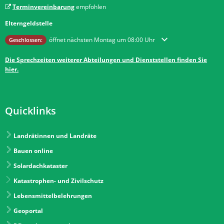
Terminvereinbarung
empfohlen
Elterngeldstelle
Klicken, um weitere Öffnungs- oder Schließzeiten auszublenden
öffnet nächsten Montag um 08:00 Uhr
Geschlossen:
Die Sprechzeiten weiterer Abteilungen und Dienststellen finden Sie
hier.
Quicklinks
Landrätinnen und Landräte
Bauen online
Solardachkataster
Katastrophen- und Zivilschutz
Lebensmittelbelehrungen
Geoportal