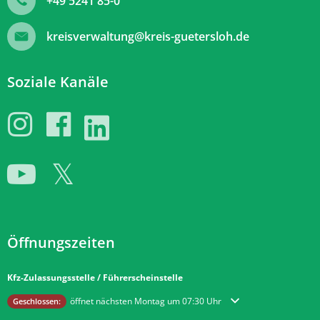
+49 5241 85-0
kreisverwaltung@kreis-guetersloh.de
Soziale Kanäle
Öffnungszeiten
Kfz-Zulassungsstelle / Führerscheinstelle
Klicken, um weitere Öffnungs- oder Schließzeiten auszublenden
öffnet nächsten Montag um 07:30 Uhr
Geschlossen: