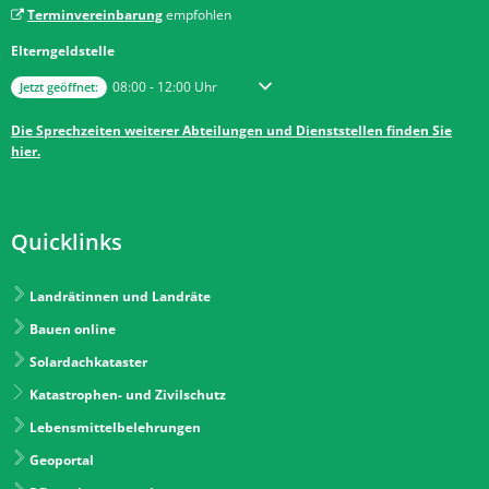
Terminvereinbarung
empfohlen
Elterngeldstelle
Klicken, um weitere Öffnungs- oder Schließzeiten auszublenden
Von 08:00 bis 12:00 Uhr
08:00
-
12:00
Uhr
Jetzt geöffnet:
Die Sprechzeiten weiterer Abteilungen und Dienststellen finden Sie
hier.
Quicklinks
Landrätinnen und Landräte
Bauen online
Solardachkataster
Katastrophen- und Zivilschutz
Lebensmittelbelehrungen
Geoportal