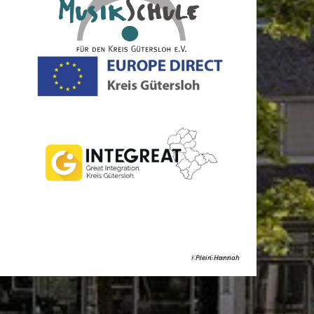
Kreis Gütersloh
Plein Hannah