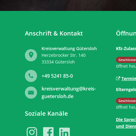
Anschrift & Kontakt
Öffnun
Kreisverwaltung Gütersloh
Kfz-Zulas
Herzebrocker Str. 140
Klicken, 
Geschlosse
33334
Gütersloh
öffnet he
+49 5241 85-0
Termin
kreisverwaltung@kreis-
Elterngel
guetersloh.de
Klicken, 
Geschlosse
öffnet he
Soziale Kanäle
Die Sprec
und Diens