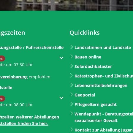
gszeiten
Quicklinks
sungsstelle / Führerscheinstelle
Landrätinnen und Landräte
Bauen online
um weitere Öffnungs- oder Schließzeiten auszublenden
n:
ute um 07:30 Uhr
Solardachkataster
Katastrophen- und Zivilschu
vereinbarung
empfohlen
Lebensmittelbelehrungen
dstelle
Geoportal
um weitere Öffnungs- oder Schließzeiten auszublenden
n:
Pflegeeltern gesucht
ute um 08:00 Uhr
Wendepunkt - Beratungsstel
hzeiten weiterer Abteilungen
sexualisierter Gewalt
tstellen finden Sie hier.
Kontakt zur Abteilung Juge