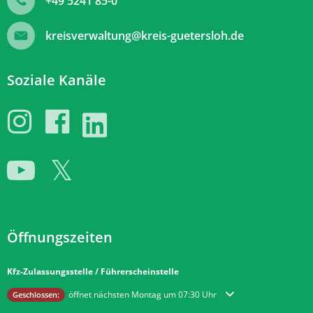
+49 5241 85-0
kreisverwaltung@kreis-guetersloh.de
Soziale Kanäle
Öffnungszeiten
Kfz-Zulassungsstelle / Führerscheinstelle
Klicken, um weitere Öffnungs- oder Schließzeiten auszublenden
öffnet nächsten Montag um 07:30 Uhr
Geschlossen: