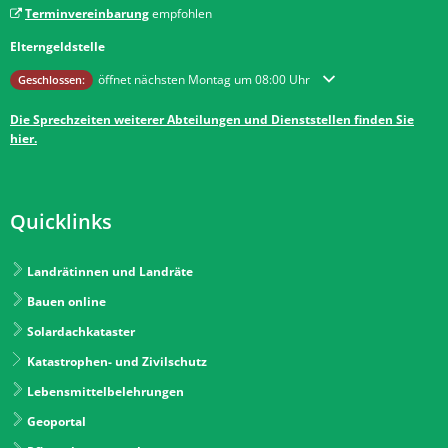
Terminvereinbarung
empfohlen
Elterngeldstelle
Klicken, um weitere Öffnungs- oder Schließzeiten auszublenden
öffnet nächsten Montag um 08:00 Uhr
Geschlossen:
Die Sprechzeiten weiterer Abteilungen und Dienststellen finden Sie
hier.
Quicklinks
Landrätinnen und Landräte
Bauen online
Solardachkataster
Katastrophen- und Zivilschutz
Lebensmittelbelehrungen
Geoportal