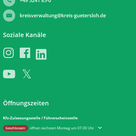
+49 5241 85-0
kreisverwaltung@kreis-guetersloh.de
Soziale Kanäle
Öffnungszeiten
Kfz-Zulassungsstelle / Führerscheinstelle
Klicken, um weitere Öffnungs- oder Schließzeiten auszublenden
öffnet nächsten Montag um 07:30 Uhr
Geschlossen: