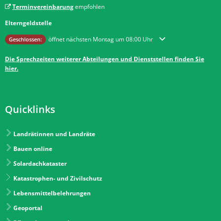
Terminvereinbarung
empfohlen
Elterngeldstelle
Klicken, um weitere Öffnungs- oder Schließzeiten auszublenden
öffnet nächsten Montag um 08:00 Uhr
Geschlossen:
Die Sprechzeiten weiterer Abteilungen und Dienststellen finden Sie
hier.
Quicklinks
Landrätinnen und Landräte
Bauen online
Solardachkataster
Katastrophen- und Zivilschutz
Lebensmittelbelehrungen
Geoportal