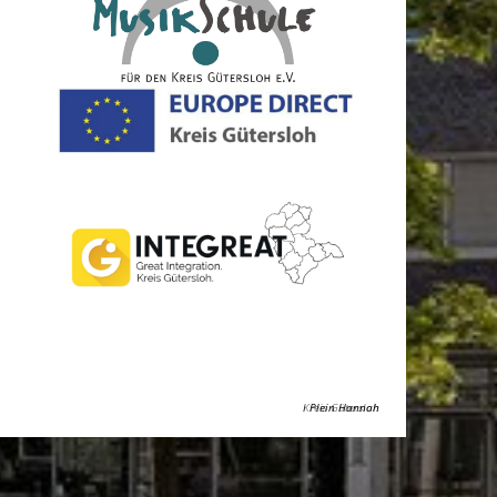
Kreis Gütersloh
Plein Hannah