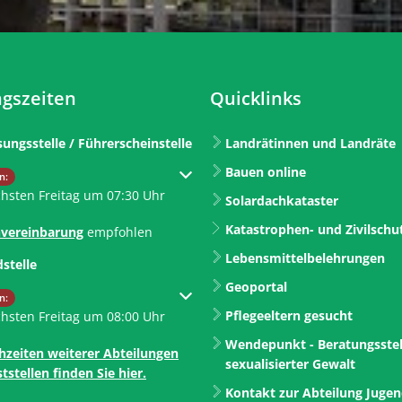
gszeiten
Quicklinks
sungsstelle / Führerscheinstelle
Landrätinnen und Landräte
Bauen online
um weitere Öffnungs- oder Schließzeiten auszublenden
n:
chsten Freitag um 07:30 Uhr
Solardachkataster
Katastrophen- und Zivilschu
vereinbarung
empfohlen
Lebensmittelbelehrungen
dstelle
Geoportal
um weitere Öffnungs- oder Schließzeiten auszublenden
n:
Pflegeeltern gesucht
chsten Freitag um 08:00 Uhr
Wendepunkt - Beratungsstel
hzeiten weiterer Abteilungen
sexualisierter Gewalt
tstellen finden Sie hier.
Kontakt zur Abteilung Juge