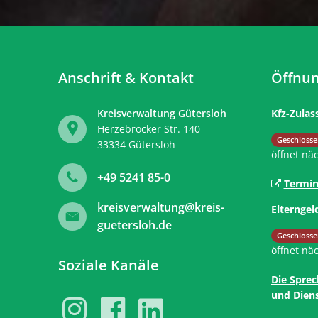
Anschrift & Kontakt
Öffnun
Kreisverwaltung Gütersloh
Kfz-Zulas
Herzebrocker Str. 140
Klicken, 
Geschlosse
33334
Gütersloh
öffnet nä
+49 5241 85-0
Termin
kreisverwaltung@kreis-
Elterngel
guetersloh.de
Klicken, 
Geschlosse
öffnet nä
Soziale Kanäle
Die Sprec
und Diens