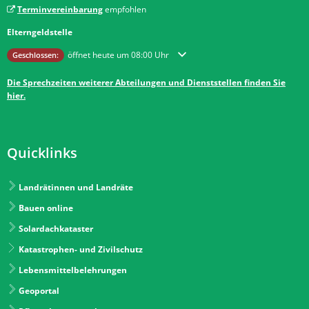
Terminvereinbarung
empfohlen
Elterngeldstelle
Klicken, um weitere Öffnungs- oder Schließzeiten auszublenden
öffnet heute um 08:00 Uhr
Geschlossen:
Die Sprechzeiten weiterer Abteilungen und Dienststellen finden Sie
hier.
Quicklinks
Landrätinnen und Landräte
Bauen online
Solardachkataster
Katastrophen- und Zivilschutz
Lebensmittelbelehrungen
Geoportal