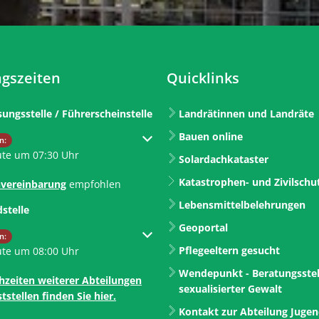
gszeiten
Quicklinks
sungsstelle / Führerscheinstelle
Landrätinnen und Landräte
Bauen online
um weitere Öffnungs- oder Schließzeiten auszublenden
n:
ute um 07:30 Uhr
Solardachkataster
Katastrophen- und Zivilschu
vereinbarung
empfohlen
Lebensmittelbelehrungen
dstelle
Geoportal
um weitere Öffnungs- oder Schließzeiten auszublenden
n:
Pflegeeltern gesucht
ute um 08:00 Uhr
Wendepunkt - Beratungsstel
hzeiten weiterer Abteilungen
sexualisierter Gewalt
tstellen finden Sie hier.
Kontakt zur Abteilung Juge