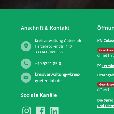
Anschrift & Kontakt
Öffnun
Kreisverwaltung Gütersloh
Kfz-Zulas
Herzebrocker Str. 140
Klicken, 
Geschlosse
33334
Gütersloh
öffnet he
+49 5241 85-0
Termin
kreisverwaltung@kreis-
Elterngel
guetersloh.de
Klicken, 
Geschlosse
öffnet he
Soziale Kanäle
Die Sprec
und Diens