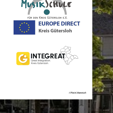
Kreis Gütersloh
Plein Hannah