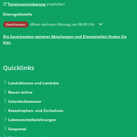
Terminvereinbarung
empfohlen
Elterngeldstelle
Klicken, um weitere Öffnungs- oder Schließzeiten auszublenden
öffnet nächsten Montag um 08:00 Uhr
Geschlossen:
Die Sprechzeiten weiterer Abteilungen und Dienststellen finden Sie
hier.
Quicklinks
Landrätinnen und Landräte
Bauen online
Solardachkataster
Katastrophen- und Zivilschutz
Lebensmittelbelehrungen
Geoportal