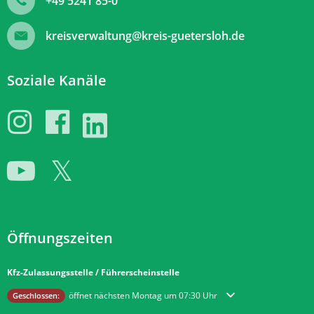
+49 5241 85-0
kreisverwaltung@kreis-guetersloh.de
Soziale Kanäle
Öffnungszeiten
Kfz-Zulassungsstelle / Führerscheinstelle
Klicken, um weitere Öffnungs- oder Schließzeiten auszublenden
öffnet nächsten Montag um 07:30 Uhr
Geschlossen: