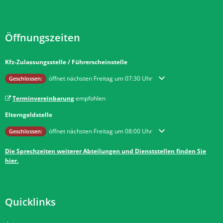
Öffnungszeiten
Kfz-Zulassungsstelle / Führerscheinstelle
Klicken, um weitere Öffnungs- oder Schließzeiten auszublenden
öffnet nächsten Freitag um 07:30 Uhr
Geschlossen:
Terminvereinbarung
empfohlen
Elterngeldstelle
Klicken, um weitere Öffnungs- oder Schließzeiten auszublenden
öffnet nächsten Freitag um 08:00 Uhr
Geschlossen:
Die Sprechzeiten weiterer Abteilungen und Dienststellen finden Sie
hier.
Quicklinks