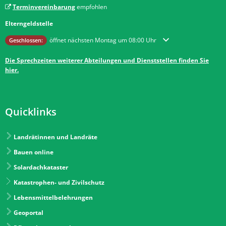
Terminvereinbarung
empfohlen
Elterngeldstelle
Klicken, um weitere Öffnungs- oder Schließzeiten auszublenden
öffnet nächsten Montag um 08:00 Uhr
Geschlossen:
Die Sprechzeiten weiterer Abteilungen und Dienststellen finden Sie
hier.
Quicklinks
Landrätinnen und Landräte
Bauen online
Solardachkataster
Katastrophen- und Zivilschutz
Lebensmittelbelehrungen
Geoportal