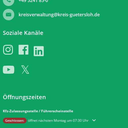
+49 5241 85-0
kreisverwaltung@kreis-guetersloh.de
Soziale Kanäle
Öffnungszeiten
Kfz-Zulassungsstelle / Führerscheinstelle
Klicken, um weitere Öffnungs- oder Schließzeiten auszublenden
öffnet nächsten Montag um 07:30 Uhr
Geschlossen: