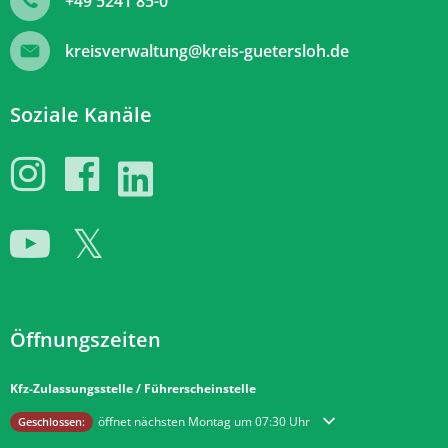
+49 5241 85-0
kreisverwaltung@kreis-guetersloh.de
Soziale Kanäle
Öffnungszeiten
Kfz-Zulassungsstelle / Führerscheinstelle
Klicken, um weitere Öffnungs- oder Schließzeiten auszublenden
öffnet nächsten Montag um 07:30 Uhr
Geschlossen: