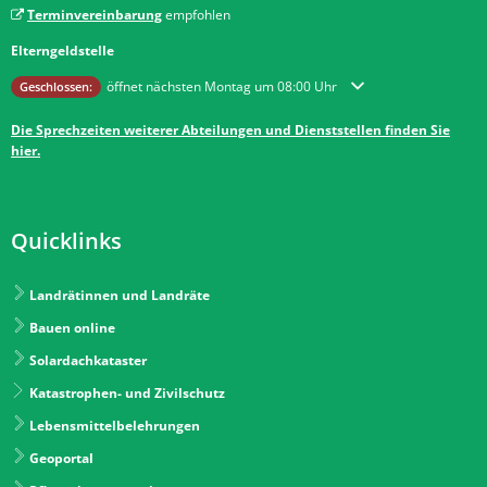
Terminvereinbarung
empfohlen
Elterngeldstelle
Klicken, um weitere Öffnungs- oder Schließzeiten auszublenden
öffnet nächsten Montag um 08:00 Uhr
Geschlossen:
Die Sprechzeiten weiterer Abteilungen und Dienststellen finden Sie
hier.
Quicklinks
Landrätinnen und Landräte
Bauen online
Solardachkataster
Katastrophen- und Zivilschutz
Lebensmittelbelehrungen
Geoportal