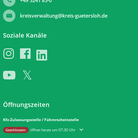
+49 5241 85-0
kreisverwaltung@kreis-guetersloh.de
Soziale Kanäle
Öffnungszeiten
Kfz-Zulassungsstelle / Führerscheinstelle
Klicken, um weitere Öffnungs- oder Schließzeiten auszublenden
öffnet heute um 07:30 Uhr
Geschlossen: