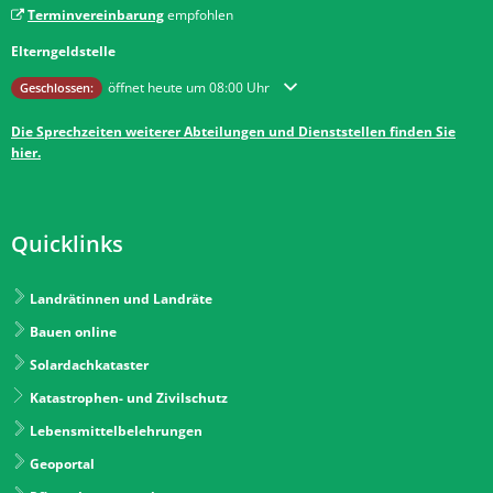
Terminvereinbarung
empfohlen
Elterngeldstelle
Klicken, um weitere Öffnungs- oder Schließzeiten auszublenden
öffnet heute um 08:00 Uhr
Geschlossen:
Die Sprechzeiten weiterer Abteilungen und Dienststellen finden Sie
hier.
Quicklinks
Landrätinnen und Landräte
Bauen online
Solardachkataster
Katastrophen- und Zivilschutz
Lebensmittelbelehrungen
Geoportal