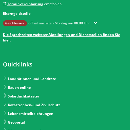
Terminvereinbarung
empfohlen
Elterngeldstelle
Klicken, um weitere Öffnungs- oder Schließzeiten auszublenden
öffnet nächsten Montag um 08:00 Uhr
Geschlossen:
Die Sprechzeiten weiterer Abteilungen und Dienststellen finden Sie
hier.
Quicklinks
Landrätinnen und Landräte
Bauen online
Solardachkataster
Katastrophen- und Zivilschutz
Lebensmittelbelehrungen
Geoportal