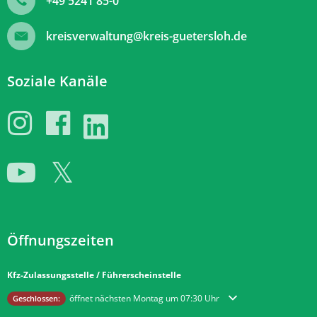
+49 5241 85-0
kreisverwaltung@kreis-guetersloh.de
Soziale Kanäle
Öffnungszeiten
Kfz-Zulassungsstelle / Führerscheinstelle
Klicken, um weitere Öffnungs- oder Schließzeiten auszublenden
öffnet nächsten Montag um 07:30 Uhr
Geschlossen: