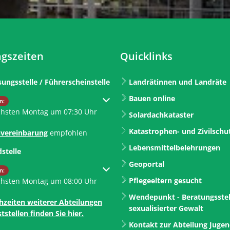
gszeiten
Quicklinks
sungsstelle / Führerscheinstelle
Landrätinnen und Landräte
Bauen online
um weitere Öffnungs- oder Schließzeiten auszublenden
n:
chsten Montag um 07:30 Uhr
Solardachkataster
Katastrophen- und Zivilschu
vereinbarung
empfohlen
Lebensmittelbelehrungen
dstelle
Geoportal
um weitere Öffnungs- oder Schließzeiten auszublenden
n:
Pflegeeltern gesucht
chsten Montag um 08:00 Uhr
Wendepunkt - Beratungsstel
hzeiten weiterer Abteilungen
sexualisierter Gewalt
tstellen finden Sie hier.
Kontakt zur Abteilung Juge