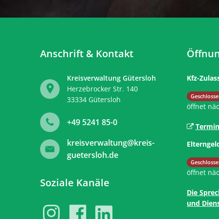
Anschrift & Kontakt
Öffnun
Kreisverwaltung Gütersloh
Kfz-Zulas
Herzebrocker Str. 140
Klicken, 
Geschlosse
33334
Gütersloh
öffnet nä
+49 5241 85-0
Termin
kreisverwaltung@kreis-
Elterngel
guetersloh.de
Klicken, 
Geschlosse
öffnet nä
Soziale Kanäle
Die Sprec
und Diens