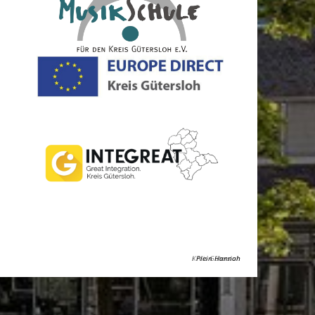
Kreis Gütersloh
Plein Hannah