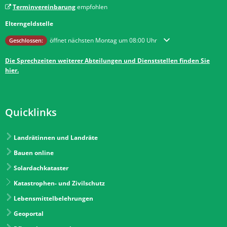
Terminvereinbarung
empfohlen
Elterngeldstelle
Klicken, um weitere Öffnungs- oder Schließzeiten auszublenden
öffnet nächsten Montag um 08:00 Uhr
Geschlossen:
Die Sprechzeiten weiterer Abteilungen und Dienststellen finden Sie
hier.
Quicklinks
Landrätinnen und Landräte
Bauen online
Solardachkataster
Katastrophen- und Zivilschutz
Lebensmittelbelehrungen
Geoportal