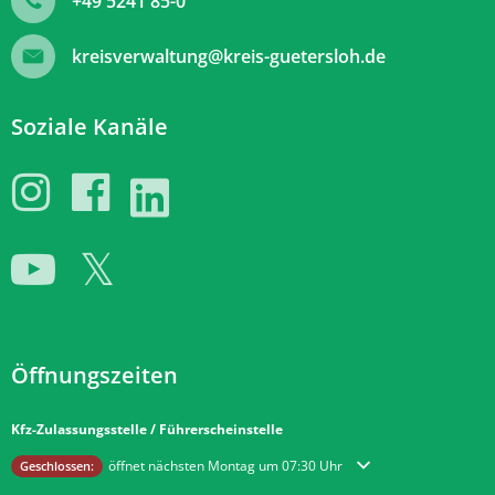
+49 5241 85-0
kreisverwaltung@kreis-guetersloh.de
Soziale Kanäle
Öffnungszeiten
Kfz-Zulassungsstelle / Führerscheinstelle
Klicken, um weitere Öffnungs- oder Schließzeiten auszublenden
öffnet nächsten Montag um 07:30 Uhr
Geschlossen: