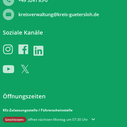
+49 5241 85-0
kreisverwaltung@kreis-guetersloh.de
Soziale Kanäle
Öffnungszeiten
Kfz-Zulassungsstelle / Führerscheinstelle
Klicken, um weitere Öffnungs- oder Schließzeiten auszublenden
öffnet nächsten Montag um 07:30 Uhr
Geschlossen: