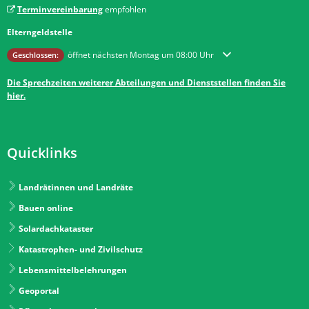
Terminvereinbarung
empfohlen
Elterngeldstelle
Klicken, um weitere Öffnungs- oder Schließzeiten auszublenden
öffnet nächsten Montag um 08:00 Uhr
Geschlossen:
Die Sprechzeiten weiterer Abteilungen und Dienststellen finden Sie
hier.
Quicklinks
Landrätinnen und Landräte
Bauen online
Solardachkataster
Katastrophen- und Zivilschutz
Lebensmittelbelehrungen
Geoportal