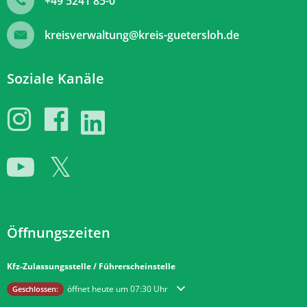
+49 5241 85-0
kreisverwaltung@kreis-guetersloh.de
Soziale Kanäle
Öffnungszeiten
Kfz-Zulassungsstelle / Führerscheinstelle
Klicken, um weitere Öffnungs- oder Schließzeiten auszublenden
öffnet heute um 07:30 Uhr
Geschlossen: