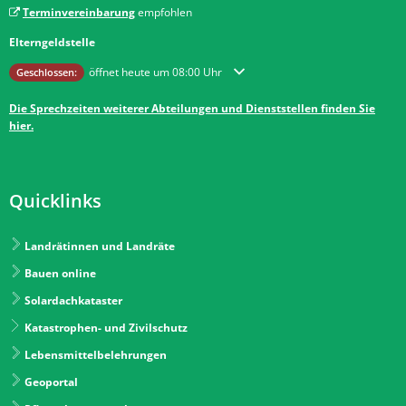
Terminvereinbarung
empfohlen
Elterngeldstelle
Klicken, um weitere Öffnungs- oder Schließzeiten auszublenden
öffnet heute um 08:00 Uhr
Geschlossen:
Die Sprechzeiten weiterer Abteilungen und Dienststellen finden Sie
hier.
Quicklinks
Landrätinnen und Landräte
Bauen online
Solardachkataster
Katastrophen- und Zivilschutz
Lebensmittelbelehrungen
Geoportal