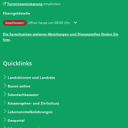
Terminvereinbarung
empfohlen
Elterngeldstelle
Klicken, um weitere Öffnungs- oder Schließzeiten auszublenden
öffnet heute um 08:00 Uhr
Geschlossen:
Die Sprechzeiten weiterer Abteilungen und Dienststellen finden Sie
hier.
Quicklinks
Landrätinnen und Landräte
Bauen online
Solardachkataster
Katastrophen- und Zivilschutz
Lebensmittelbelehrungen
Geoportal