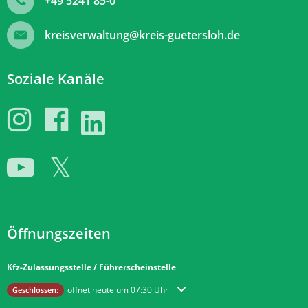
+49 5241 85-0
kreisverwaltung@kreis-guetersloh.de
Soziale Kanäle
Öffnungszeiten
Kfz-Zulassungsstelle / Führerscheinstelle
Klicken, um weitere Öffnungs- oder Schließzeiten auszublenden
öffnet heute um 07:30 Uhr
Geschlossen: