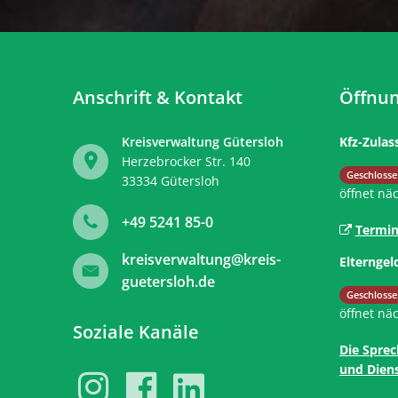
Anschrift & Kontakt
Öffnun
Kreisverwaltung Gütersloh
Kfz-Zulas
Herzebrocker Str. 140
Klicken, 
Geschlosse
33334
Gütersloh
öffnet nä
+49 5241 85-0
Termin
kreisverwaltung@kreis-
Elterngel
guetersloh.de
Klicken, 
Geschlosse
öffnet nä
Soziale Kanäle
Die Sprec
und Diens