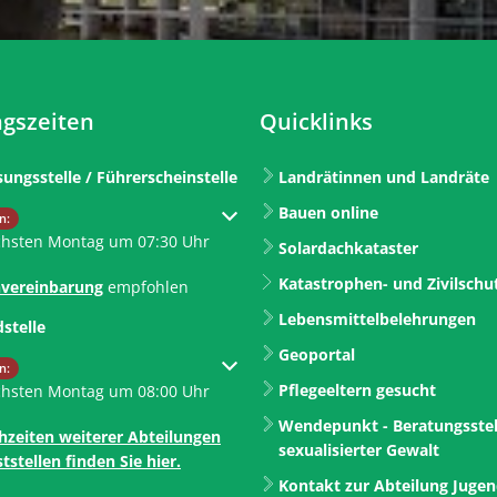
gszeiten
Quicklinks
sungsstelle / Führerscheinstelle
Landrätinnen und Landräte
Bauen online
um weitere Öffnungs- oder Schließzeiten auszublenden
n:
chsten Montag um 07:30 Uhr
Solardachkataster
Katastrophen- und Zivilschu
vereinbarung
empfohlen
Lebensmittelbelehrungen
dstelle
Geoportal
um weitere Öffnungs- oder Schließzeiten auszublenden
n:
Pflegeeltern gesucht
chsten Montag um 08:00 Uhr
Wendepunkt - Beratungsstel
hzeiten weiterer Abteilungen
sexualisierter Gewalt
tstellen finden Sie hier.
Kontakt zur Abteilung Juge