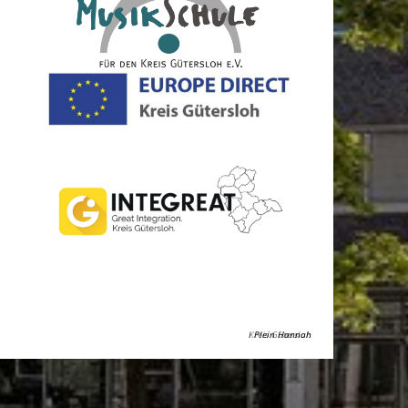
Kreis Gütersloh
Plein Hannah