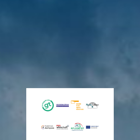
Maßnahmen
Erneuerung
Schule
50 Jahre
Untere
zeigen
der K 49 mit
ohne
Kreisfeuerwehrschule
Wasserbehörde
Wirkung
neuen
Rassismus
St. Vit
Keine
Schutzstreifen
– Schule
Abkochgebot
Ein
Wasserentnahme
mit
Lücke
von
halbes
aus
Courage
im
Trinkwasser
Jahrhundert
Fließgewässern
Gemeinsam
Alltagsradwegekonzept
aufgehoben
Ausbildung
stark
geschlossen
für
vor
für
3
gestern
die
ein
Tagen
vor
Sicherheit
1
faires
im
Tag
Miteinander
Kreis
Gütersloh
vor
1
vor
Tag
3
Tagen