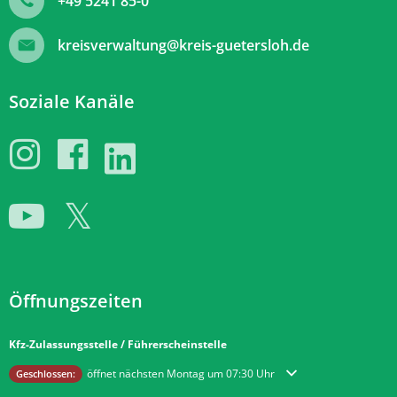
+49 5241 85-0
kreisverwaltung@kreis-guetersloh.de
Soziale Kanäle
Öffnungszeiten
Kfz-Zulassungsstelle / Führerscheinstelle
Klicken, um weitere Öffnungs- oder Schließzeiten auszublenden
öffnet nächsten Montag um 07:30 Uhr
Geschlossen: