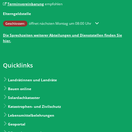
Terminvereinbarung
empfohlen
Elterngeldstelle
Klicken, um weitere Öffnungs- oder Schließzeiten auszublenden
öffnet nächsten Montag um 08:00 Uhr
Geschlossen:
Die Sprechzeiten weiterer Abteilungen und Dienststellen finden Sie
hier.
Quicklinks
Landrätinnen und Landräte
Bauen online
Solardachkataster
Katastrophen- und Zivilschutz
Lebensmittelbelehrungen
Geoportal