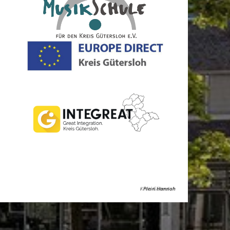
Kreis Gütersloh
Plein Hannah