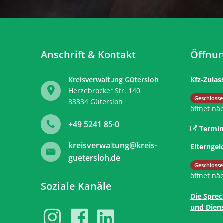
Anschrift & Kontakt
Öffnun
Kreisverwaltung Gütersloh
Kfz-Zulas
Herzebrocker Str. 140
Klicken, 
Geschlosse
33334
Gütersloh
öffnet nä
+49 5241 85-0
Termin
kreisverwaltung@kreis-
Elterngel
guetersloh.de
Klicken, 
Geschlosse
öffnet nä
Soziale Kanäle
Die Sprec
und Diens