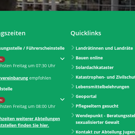
gszeiten
Quicklinks
sungsstelle / Führerscheinstelle
Landrätinnen und Landräte
Bauen online
um weitere Öffnungs- oder Schließzeiten auszublenden
n:
chsten Freitag um 07:30 Uhr
Solardachkataster
Katastrophen- und Zivilschu
vereinbarung
empfohlen
Lebensmittelbelehrungen
dstelle
Geoportal
um weitere Öffnungs- oder Schließzeiten auszublenden
n:
Pflegeeltern gesucht
chsten Freitag um 08:00 Uhr
Wendepunkt - Beratungsstel
hzeiten weiterer Abteilungen
sexualisierter Gewalt
tstellen finden Sie hier.
Kontakt zur Abteilung Juge