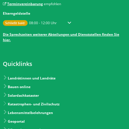
Terminvereinbarung
empfohlen
Elterngeldstelle
Klicken, um weitere Öffnungs- oder Schließzeiten auszublenden
Von 08:00 bis 12:00 Uhr
08:00
-
12:00
Uhr
Schließt bald:
Die Sprechzeiten weiterer Abteilungen und Dienststellen finden Sie
hier.
Quicklinks
Landrätinnen und Landräte
Bauen online
Solardachkataster
Katastrophen- und Zivilschutz
Lebensmittelbelehrungen
Geoportal