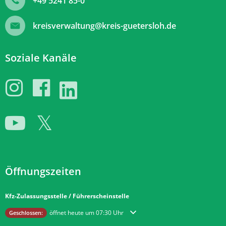
+49 5241 85-0
kreisverwaltung@kreis-guetersloh.de
Soziale Kanäle
Öffnungszeiten
Kfz-Zulassungsstelle / Führerscheinstelle
Klicken, um weitere Öffnungs- oder Schließzeiten auszublenden
öffnet heute um 07:30 Uhr
Geschlossen: