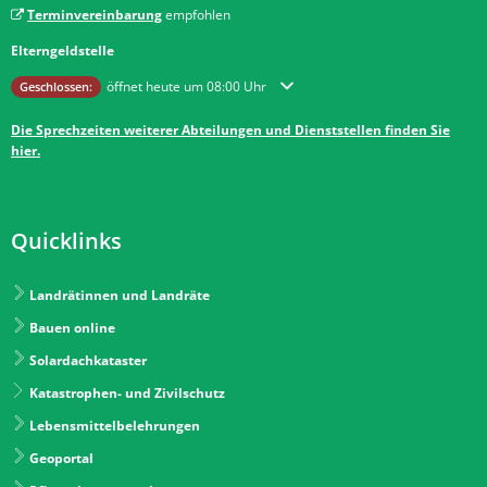
Terminvereinbarung
empfohlen
Elterngeldstelle
Klicken, um weitere Öffnungs- oder Schließzeiten auszublenden
öffnet heute um 08:00 Uhr
Geschlossen:
Die Sprechzeiten weiterer Abteilungen und Dienststellen finden Sie
hier.
Quicklinks
Landrätinnen und Landräte
Bauen online
Solardachkataster
Katastrophen- und Zivilschutz
Lebensmittelbelehrungen
Geoportal