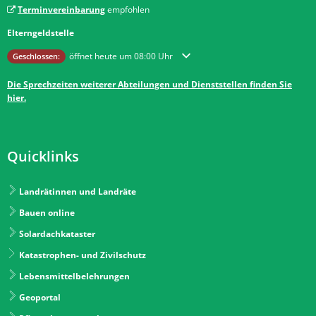
Terminvereinbarung
empfohlen
Elterngeldstelle
Klicken, um weitere Öffnungs- oder Schließzeiten auszublenden
öffnet heute um 08:00 Uhr
Geschlossen:
Die Sprechzeiten weiterer Abteilungen und Dienststellen finden Sie
hier.
Quicklinks
Landrätinnen und Landräte
Bauen online
Solardachkataster
Katastrophen- und Zivilschutz
Lebensmittelbelehrungen
Geoportal