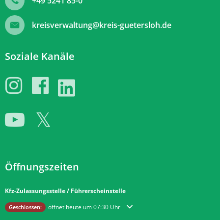
+49 5241 85-0
kreisverwaltung@kreis-guetersloh.de
Soziale Kanäle
Öffnungszeiten
Kfz-Zulassungsstelle / Führerscheinstelle
Klicken, um weitere Öffnungs- oder Schließzeiten auszublenden
öffnet heute um 07:30 Uhr
Geschlossen: