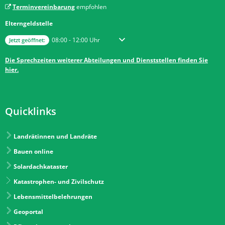
Terminvereinbarung
empfohlen
Elterngeldstelle
Klicken, um weitere Öffnungs- oder Schließzeiten auszublenden
Von 08:00 bis 12:00 Uhr
08:00
-
12:00
Uhr
Jetzt geöffnet:
Die Sprechzeiten weiterer Abteilungen und Dienststellen finden Sie
hier.
Quicklinks
Landrätinnen und Landräte
Bauen online
Solardachkataster
Katastrophen- und Zivilschutz
Lebensmittelbelehrungen
Geoportal