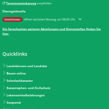
Terminvereinbarung
empfohlen
Elterngeldstelle
Klicken, um weitere Öffnungs- oder Schließzeiten auszublenden
öffnet nächsten Montag um 08:00 Uhr
Geschlossen:
Die Sprechzeiten weiterer Abteilungen und Dienststellen finden Sie
hier.
Quicklinks
Landrätinnen und Landräte
Bauen online
Solardachkataster
Katastrophen- und Zivilschutz
Lebensmittelbelehrungen
Geoportal