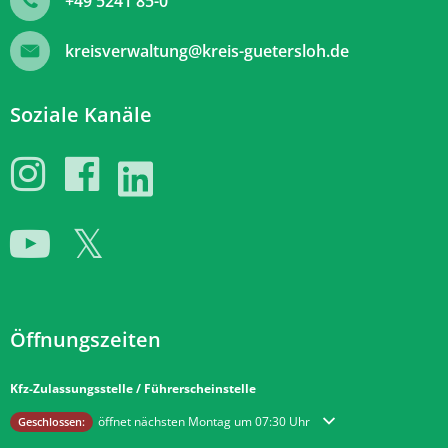
+49 5241 85-0
kreisverwaltung@kreis-guetersloh.de
Soziale Kanäle
Öffnungszeiten
Kfz-Zulassungsstelle / Führerscheinstelle
Klicken, um weitere Öffnungs- oder Schließzeiten auszublenden
öffnet nächsten Montag um 07:30 Uhr
Geschlossen: