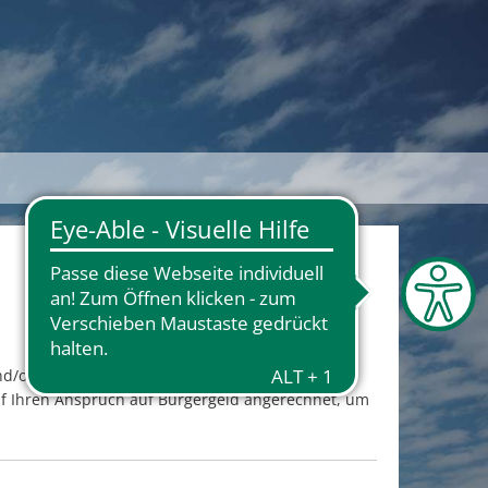
nd/oder Unterhaltsleistungen haben, sind diese
f Ihren Anspruch auf Bürgergeld angerechnet, um