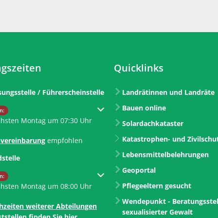
gszeiten
Quicklinks
sungsstelle / Führerscheinstelle
Landrätinnen und Landräte
Bauen online
um weitere Öffnungs- oder Schließzeiten auszublenden
n:
chsten Montag um 07:30 Uhr
Solardachkataster
Katastrophen- und Zivilschu
vereinbarung
empfohlen
Lebensmittelbelehrungen
dstelle
Geoportal
um weitere Öffnungs- oder Schließzeiten auszublenden
n:
Pflegeeltern gesucht
chsten Montag um 08:00 Uhr
Wendepunkt - Beratungsstel
hzeiten weiterer Abteilungen
sexualisierter Gewalt
tstellen finden Sie hier.