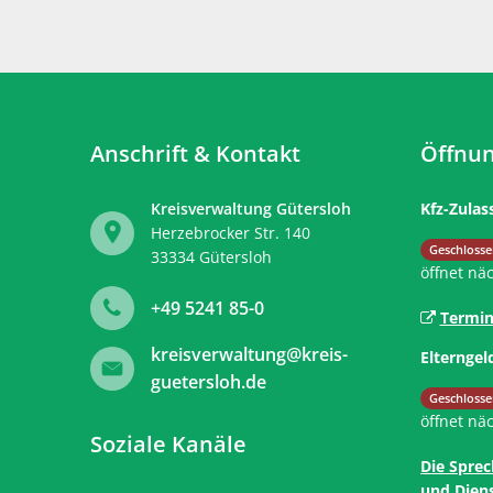
Anschrift & Kontakt
Öffnun
Kreisverwaltung Gütersloh
Kfz-Zulas
Herzebrocker Str. 140
Klicken, 
Geschlosse
33334
Gütersloh
öffnet nä
+49 5241 85-0
Termin
kreisverwaltung@kreis-
Elterngel
guetersloh.de
Klicken, 
Geschlosse
öffnet nä
Soziale Kanäle
Die Sprec
und Diens